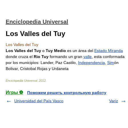
Enciclopedia Universal
Los Valles del Tuy
Los Valles del Tuy
Los Valles del Tuy
o
Tuy Medio
es un área del
Estado Miranda
donde cruza el
Rio Tuy
formando un gran
valle
, esta conformada
por los municipios: Lander, Paz Castilo,
Independencia
,
Sim
ón
Bolivar, Cristobal Rojas y Urdaneta
Enciclopedia Universal
.
2012
.
Игры ⚽
Поможем решить контрольную работу
Universidad del País Vasco
Variz