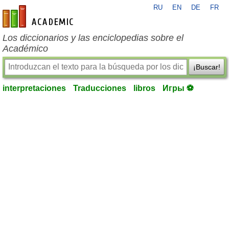
RU
EN
DE
FR
es-academic.com
Los diccionarios y las enciclopedias sobre el
Académico
¡Buscar!
interpretaciones
Traducciones
libros
Игры ⚽